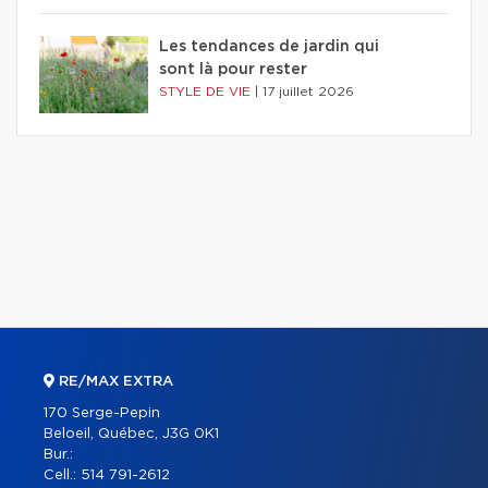
Les tendances de jardin qui
sont là pour rester
STYLE DE VIE
|
17 juillet 2026
RE/MAX EXTRA
170 Serge-Pepin
Beloeil, Québec, J3G 0K1
Bur.:
Cell.:
514 791-2612