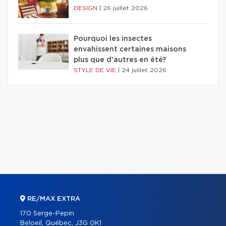
DESIGN
|
26 juillet 2026
Pourquoi les insectes
envahissent certaines maisons
plus que d'autres en été?
STYLE DE VIE
|
24 juillet 2026
RE/MAX EXTRA
170 Serge-Pepin
Beloeil, Québec, J3G 0K1